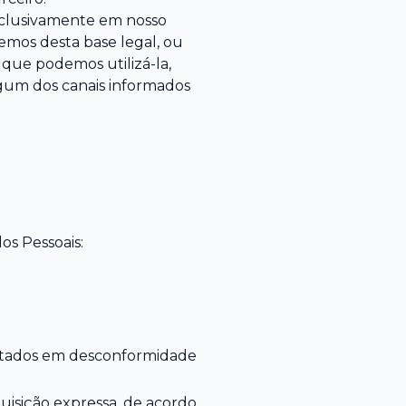
xclusivamente em nosso
lemos desta base legal, ou
 que podemos utilizá-la,
gum dos canais informados
os Pessoais:
ratados em desconformidade
uisição expressa, de acordo