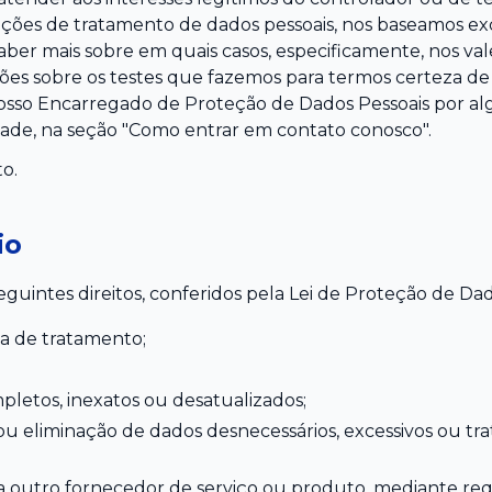
ções de tratamento de dados pessoais, nos baseamos e
saber mais sobre em quais casos, especificamente, nos va
ões sobre os testes que fazemos para termos certeza de
sso Encarregado de Proteção de Dados Pessoais por al
idade, na seção "Como entrar em contato conosco".
o.
io
seguintes direitos, conferidos pela Lei de Proteção de Dad
a de tratamento;
letos, inexatos ou desatualizados;
ou eliminação de dados desnecessários, excessivos ou t
a outro fornecedor de serviço ou produto, mediante req