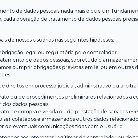
mento de dados pessoais nada mais é que um fundamento 
ssim, cada operação de tratamento de dados pessoais precis
ais de nossos usuários nas seguintes hipóteses:
rigação legal ou regulatória pelo controlador.
atamento de dados pessoais, sobretudo o armazenament
amos cumprir obrigações previstas em lei ou em outras d
ades.
e direitos em processo judicial, administrativo ou arbitral
ato ou de procedimentos preliminares relacionados a co
ar dos dados pessoais.
rato de compra e venda ou de prestação de serviços e
rão ser coletados e armazenados outros dados relacionado
or de eventuais comunicações tidas com o usuário.
tender aos interesses legítimos do controlador ou de te